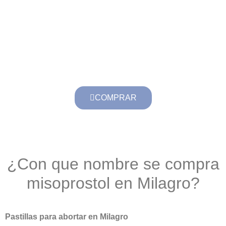
comenzar a funcionar, depende de cómo vaya
dilatando. Todos los cuerpos reaccionan de
manera diferente. Experimentará sangrado con
coágulos y calambres. Debe planificar el día que
se vaya a colocar ya que los malestares son un
poco desagradables.
COMPRAR
¿Con que nombre se compra
misoprostol en Milagro?
Pastillas para abortar en Milagro